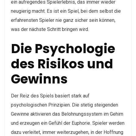
ein aufregendes Spielerlebnis, das immer wieder
neugierig macht. Es ist ein Spiel, bei dem selbst die
erfahrensten Spieler nie ganz sicher sein können,
was der nächste Schritt bringen wird.
Die Psychologie
des Risikos und
Gewinns
Der Reiz des Spiels basiert stark auf
psychologischen Prinzipien. Die stetig steigenden
Gewinne aktivieren das Belohnungssystem im Gehirn
und erzeugen ein Gefühl der Euphorie. Spieler werden
dazu verleitet, immer weiterzugehen, in der Hoffnung