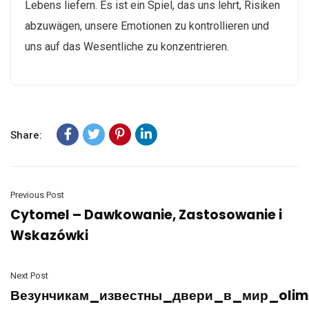
Lebens liefern. Es ist ein Spiel, das uns lehrt, Risiken
abzuwägen, unsere Emotionen zu kontrollieren und
uns auf das Wesentliche zu konzentrieren.
Share:
Previous Post
Cytomel – Dawkowanie, Zastosowanie i
Wskazówki
Next Post
Везунчикам_известны_двери_в_мир_olim