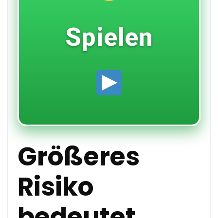
Spielen
Größeres
Risiko
bedeutet