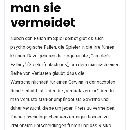
man sie
vermeidet
Neben den Fallen im Spiel selbst gibt es auch
psychologische Fallen, die Spieler in die Irre führen
können. Dazu gehören der sogenannte „Gambler’s
Fallacy“ (Spielerfehlschluss), bei dem man nach einer
Reihe von Verlusten glaubt, dass die
Wahrscheinlichkeit für einen Gewinn in der nächsten
Runde erhöht ist. Oder die „Verlustaversion“, bei der
man Verluste stärker empfindet als Gewinne und
daher versucht, diese um jeden Preis zu vermeiden.
Diese psychologischen Verzerrungen können zu
irrationalen Entscheidungen führen und das Risiko