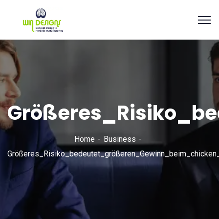
Größeres_Risiko_b
Home
Business
Größeres_Risiko_bedeutet_größeren_Gewinn_beim_chicken_