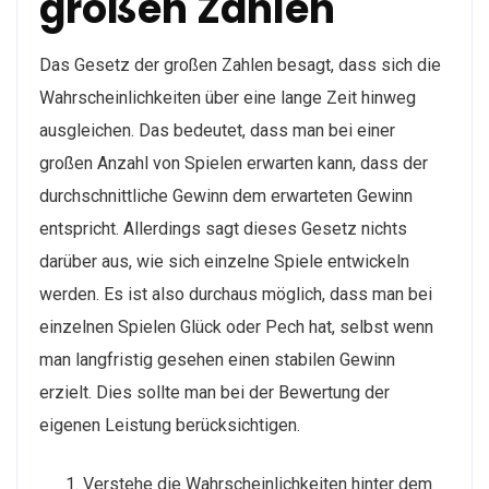
großen Zahlen
Das Gesetz der großen Zahlen besagt, dass sich die
Wahrscheinlichkeiten über eine lange Zeit hinweg
ausgleichen. Das bedeutet, dass man bei einer
großen Anzahl von Spielen erwarten kann, dass der
durchschnittliche Gewinn dem erwarteten Gewinn
entspricht. Allerdings sagt dieses Gesetz nichts
darüber aus, wie sich einzelne Spiele entwickeln
werden. Es ist also durchaus möglich, dass man bei
einzelnen Spielen Glück oder Pech hat, selbst wenn
man langfristig gesehen einen stabilen Gewinn
erzielt. Dies sollte man bei der Bewertung der
eigenen Leistung berücksichtigen.
Verstehe die Wahrscheinlichkeiten hinter dem