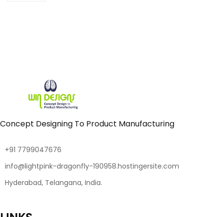
Concept Designing To Product Manufacturing
+91 7799047676
info@lightpink-dragonfly-190958.hostingersite.com
Hyderabad, Telangana, India.