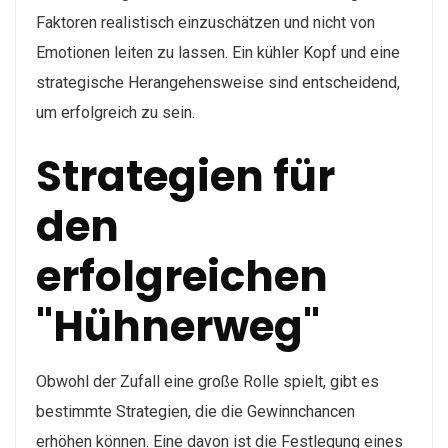
Faktoren realistisch einzuschätzen und nicht von
Emotionen leiten zu lassen. Ein kühler Kopf und eine
strategische Herangehensweise sind entscheidend,
um erfolgreich zu sein.
Strategien für
den
erfolgreichen
"Hühnerweg"
Obwohl der Zufall eine große Rolle spielt, gibt es
bestimmte Strategien, die die Gewinnchancen
erhöhen können. Eine davon ist die Festlegung eines