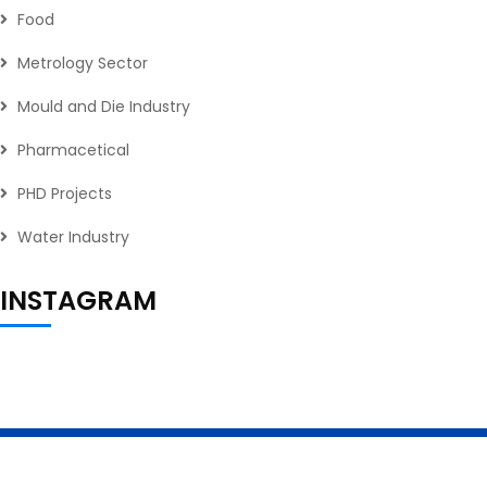
Food
Metrology Sector
Mould and Die Industry
Pharmacetical
PHD Projects
Water Industry
INSTAGRAM
2026
© All rights reserved by
Case-Themes